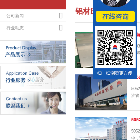
铝材应用
公司新闻
行业动态
河南
50
508
50
505
油管
50
50
中