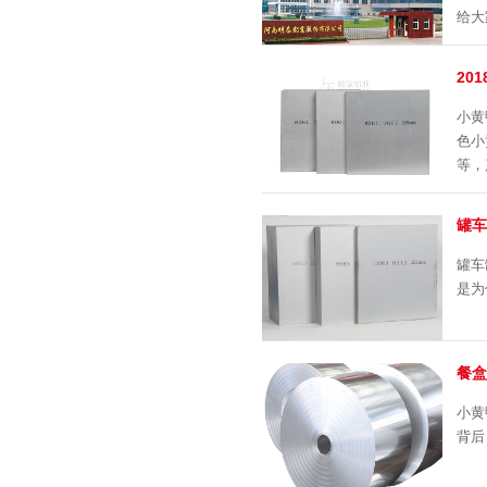
给大
20
小黄
色小黄
等
罐车
罐车
是为
餐盒
小黄
背后