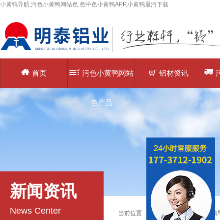
小黄鸭导航,污色小黄鸭网站色,色中色小黄鸭APP,小黄鸭最污下载
首页
污色小黄鸭网站
铝材资讯
色产品
新闻资讯
News Center
当前位置 :
主页
>
铝材资讯
>>
小黄鸭