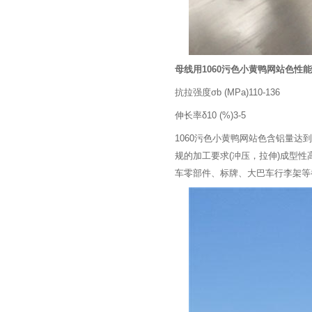
母线用1060污色小黄鸭网站色性
抗拉强度σb (MPa)110-136
伸长率δ10 (%)3-5
1060污色小黄鸭网站色含铝量达到99
规的加工要求(冲压，拉伸)成型性高
车零部件、标牌、大巴车行李