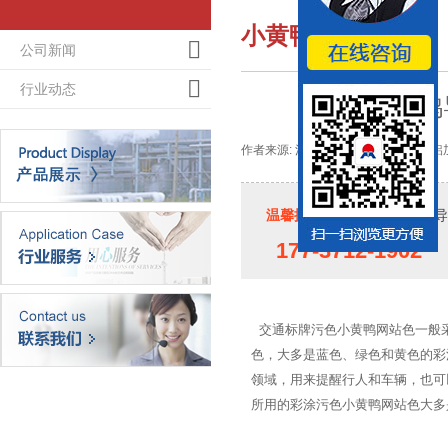
小黄鸭导航新闻
公司新闻
行业动态
小黄鸭
作者来源: 河南小黄鸭导航铝业-大型铝加工
温馨提示：
如果您对小黄鸭导航
177-3712-1902
交通标牌污色小黄鸭网站色一般采用
色，大多是蓝色、绿色和
领域，用来提醒行人和车辆，也
所用的彩涂污色小黄鸭网站色大多是