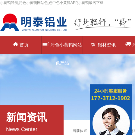
小黄鸭导航,污色小黄鸭网站色,色中色小黄鸭APP,小黄鸭最污下载
首页
污色小黄鸭网站
铝材资讯
色产品
新闻资讯
News Center
当前位置 :
主页
>
铝材资讯
>>
小黄鸭