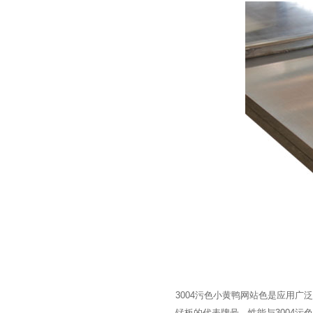
3004污色小黄鸭网站色是应用广泛的防锈铝
锰板的代表牌号，性能与3004污色小