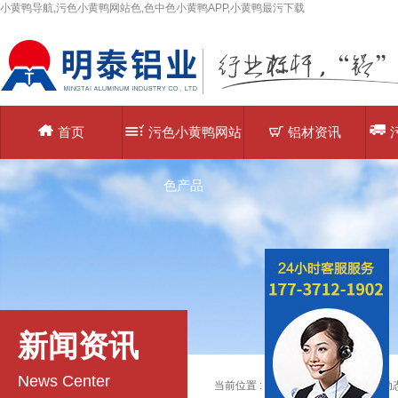
小黄鸭导航,污色小黄鸭网站色,色中色小黄鸭APP,小黄鸭最污下载
首页
污色小黄鸭网站
铝材资讯
色产品
新闻资讯
News Center
当前位置 :
主页
>
铝材资讯
>>
铝材动