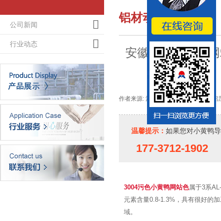
铝材动态
公司新闻
行业动态
安徽污色小黄鸭网站
作者来源: 河南小黄鸭导航铝业-大型铝加工
温馨提示：
如果您对小黄鸭导航
177-3712-1902
3004污色小黄鸭网站色
属于3系AL-
元素含量0.8-1.3%，具有
域。