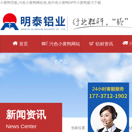
小黄鸭导航,污色小黄鸭网站色,色中色小黄鸭APP,小黄鸭最污下载
首页
污色小黄鸭网站
铝材资讯
色产品
新闻资讯
News Center
当前位置 :
主页
>
铝材资讯
>>
铝材动