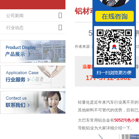
铝材动态
公司新闻
行业动态
5052污色小黄
作者来源: 河南小黄鸭导航铝业-大型铝加
温馨提示：
如果您对小黄鸭导航
177-3712-1902
轻量化是近年来汽车行业离不开的话题
其他材料不可替代的优势，目前已广
大巴车常用铝合金有
5052污色小
导航铝业为大家详细介绍一下。