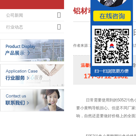
铝材动态
公司新闻
行业动态
今
作者来源: 河南小黄鸭导航铝业-大型铝加工
温馨提示：
如果您对小黄鸭导
177-3712-1902
日常需要使用到的
5052
污色小
要小黄鸭导航担心。但是不同厂家
响，自然还是要做好价格上的全面