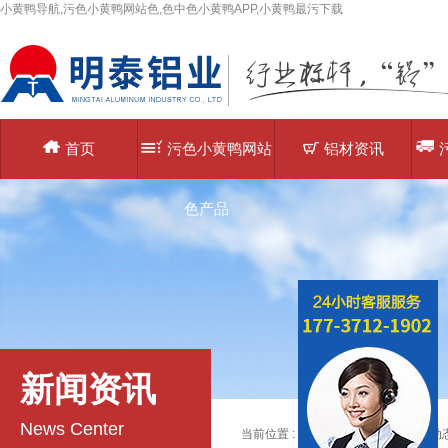
小黄鸭导航,污色小黄鸭网站色,色中色小黄鸭APP,小黄鸭最污下载
首页
污色小黄鸭网站
铝材资讯
色产品
新闻资讯
News Center
当前位置 :
主页
>
铝材资讯
>>
铝材动