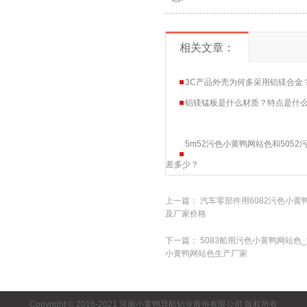
相关文章：
3C产品外壳为何多采用铝镁合金
铝镁锰板是什么材质？特点是什么
5m52污色小黄鸭网站色和505
差多少？
上一篇：
汽车零部件用6082污色小黄
及厂家价格
下一篇：
5083船用污色小黄鸭网站色_
小黄鸭网站色生产厂家
Copyright © 2016-2021 河南小黄鸭导航铝业股份有限公司 版权所有