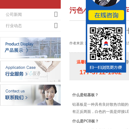
污色小黄鸭网站色
公司新闻
行业动态
什
作者来源: 河南小黄鸭导航铝业-大型铝加工
温馨提示：
如果您对小黄鸭导航
177-3712-1902
什么是铝基板？
铝基板是一种具有良好散热功能的金属基覆
有正反两面，白色的一面是焊接LE
什么是PCB板？